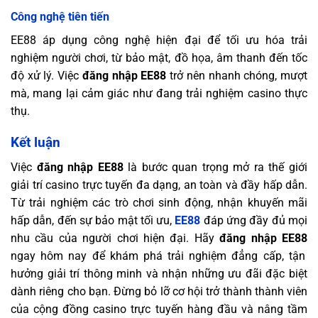
Công nghệ tiên tiến
EE88 áp dụng công nghệ hiện đại để tối ưu hóa trải
nghiệm người chơi, từ bảo mật, đồ họa, âm thanh đến tốc
độ xử lý. Việc
đăng nhập EE88
trở nên nhanh chóng, mượt
mà, mang lại cảm giác như đang trải nghiệm casino thực
thụ.
Kết luận
Việc
đăng nhập EE88
là bước quan trọng mở ra thế giới
giải trí casino trực tuyến đa dạng, an toàn và đầy hấp dẫn.
Từ trải nghiệm các trò chơi sinh động, nhận khuyến mãi
hấp dẫn, đến sự bảo mật tối ưu,
EE88
đáp ứng đầy đủ mọi
nhu cầu của người chơi hiện đại. Hãy
đăng nhập EE88
ngay hôm nay để khám phá trải nghiệm đẳng cấp, tận
hưởng giải trí thông minh và nhận những ưu đãi đặc biệt
dành riêng cho bạn. Đừng bỏ lỡ cơ hội trở thành thành viên
của cộng đồng casino trực tuyến hàng đầu và nâng tầm