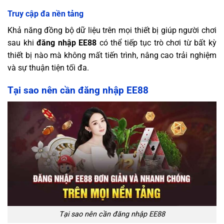
Truy cập đa nền tảng
Khả năng đồng bộ dữ liệu trên mọi thiết bị giúp người chơi
sau khi
đăng nhập EE88
có thể tiếp tục trò chơi từ bất kỳ
thiết bị nào mà không mất tiến trình, nâng cao trải nghiệm
và sự thuận tiện tối đa.
Tại sao nên cần đăng nhập EE88
Tại sao nên cần đăng nhập EE88