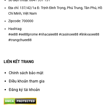
Số điện thoại: 0841 351 131
Địa chỉ: 137/42/1a Đ. Trịnh Đình Trọng, Phú Trung, Tân Phú, Hồ
Chí Minh, Việt Nam
Zipcode: 700000
Hashtag:
#ee88 #ee88prome #nhacaiee88 #casinoee88 #linkvaoee88
#trangchuee88
LIÊN KẾT TRANG
Chính sách bảo mật
Điều khoản tham gia
Đăng ký tài khoản