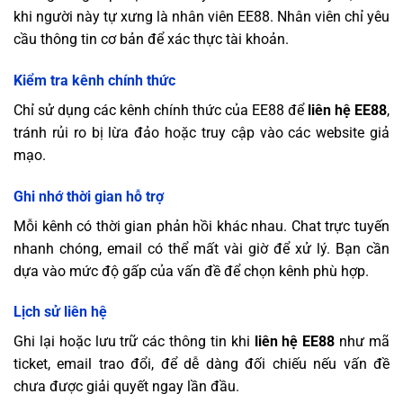
khi người này tự xưng là nhân viên EE88. Nhân viên chỉ yêu
cầu thông tin cơ bản để xác thực tài khoản.
Kiểm tra kênh chính thức
Chỉ sử dụng các kênh chính thức của EE88 để
liên hệ EE88
,
tránh rủi ro bị lừa đảo hoặc truy cập vào các website giả
mạo.
Ghi nhớ thời gian hỗ trợ
Mỗi kênh có thời gian phản hồi khác nhau. Chat trực tuyến
nhanh chóng, email có thể mất vài giờ để xử lý. Bạn cần
dựa vào mức độ gấp của vấn đề để chọn kênh phù hợp.
Lịch sử liên hệ
Ghi lại hoặc lưu trữ các thông tin khi
liên hệ EE88
như mã
ticket, email trao đổi, để dễ dàng đối chiếu nếu vấn đề
chưa được giải quyết ngay lần đầu.